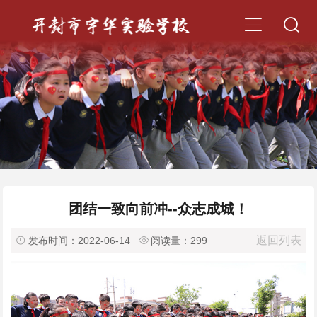


团结一致向前冲--众志成城！
返回列表

发布时间：2022-06-14

阅读量：
299